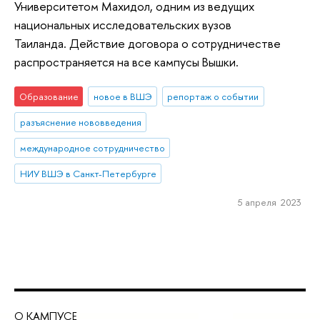
Университетом Махидол, одним из ведущих
национальных исследовательских вузов
Таиланда. Действие договора о сотрудничестве
распространяется на все кампусы Вышки.
Образование
новое в ВШЭ
репортаж о событии
разъяснение нововведения
международное сотрудничество
НИУ ВШЭ в Санкт-Петербурге
5 апреля 2023
О КАМПУСЕ
ОБ