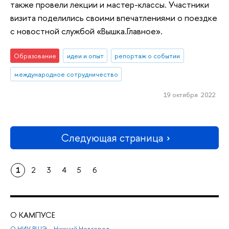
также провели лекции и мастер-классы. Участники
визита поделились своими впечатлениями о поездке
с новостной службой «Вышка.Главное».
Образование
идеи и опыт
репортаж о событии
международное сотрудничество
19 октября 2022
Следующая страница
1
2
3
4
5
6
О КАМПУСЕ
ОБ
О НИУ ВШЭ – Нижний Новгород
Бак