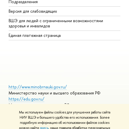
Подразделения
В
Версия для слабовидящих
К
ВШЭ для людей с ограниченными возможностями
П
здоровья и инвалидов
Р
Единая платежная страница
Я
В
О
http://www.minobrnauki.gov.ru/
Министерство науки и высшего образования РФ
https://edu.gov.ru/
Министерство просвещения РФ
https://elearning.hse.ru/mooc
Мы используем файлы cookies для улучшения работы сайта
Массовые открытые онлайн-курсы
НИУ ВШЭ и большего удобства его использования. Более
подробную информацию об использовании файлов cookies
можно найти
здесь
, наши правила обработки персональных