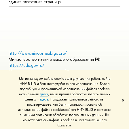
Единая платежная страница
Я
В
О
http://www.minobrnauki.gov.ru/
Министерство науки и высшего образования РФ
https://edu.gov.ru/
Министерство просвещения РФ
https://elearning.hse.ru/mooc
Мы используем файлы cookies для улучшения работы сайта
Массовые открытые онлайн-курсы
НИУ ВШЭ и большего удобства его использования. Более
подробную информацию об использовании файлов cookies
можно найти
здесь
, наши правила обработки персональных
данных –
здесь
. Продолжая пользоваться сайтом, вы
✖
© НИУ ВШЭ 1993–2026
Адреса и контакты
Условия
подтверждаете, что были проинформированы об
использования материалов
Политика конфиденциальности
Карта
использовании файлов cookies сайтом НИУ ВШЭ и согласны
сайта
с нашими правилами обработки персональных данных. Вы
Шрифты HSE Sans и HSE Slab разработаны в
Школе дизайна НИУ
можете отключить файлы cookies в настройках Вашего
ВШЭ
браузера.
Редактору