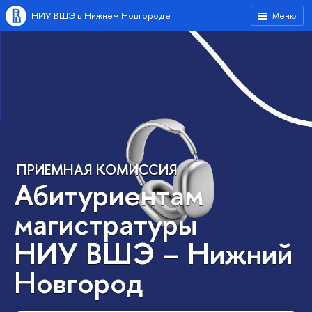
НИУ ВШЭ в Нижнем Новгороде
Меню
ПРИЕМНАЯ КОМИССИЯ
Абитуриентам
магистратуры
НИУ ВШЭ – Нижний
Новгород