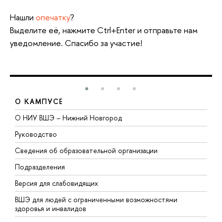
Нашли
опечатку
?
Выделите её, нажмите Ctrl+Enter и отправьте нам
уведомление. Спасибо за участие!
О КАМПУСЕ
О НИУ ВШЭ – Нижний Новгород
Б
Руководство
М
Сведения об образовательной организации
В
Подразделения
В
Версия для слабовидящих
К
ВШЭ для людей с ограниченными возможностями
П
здоровья и инвалидов
Р