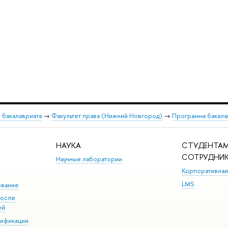
 бакалавриата
→
Факультет права (Нижний Новгород)
→
Программа бакала
НАУКА
СТУДЕНТАМ
СОТРУДНИ
Научные лаборатории
Корпоративная
LMS
ование
после
ей
лификации