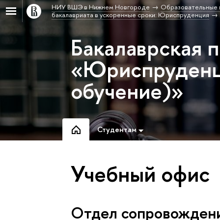
НИУ ВШЭ в Нижнем Новгороде
Образовательные 
бакалавриата в ускоренные сроки: Юриспруденция
Бакалаврская 
«Юриспруденц
обучение)»
Студентам
Учебный офис
Отдел сопровождени