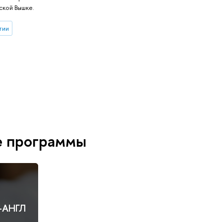
ской Вышке.
тии
е программы
+АНГЛ