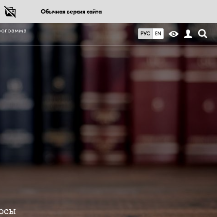
Обычная версия сайта
ограмма
РУС
EN
й
росы