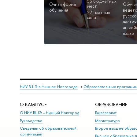
55 бюджетных
Очная форма
Обуче
мест
обучения
ведетс
27 платных
русско
мест
частич
англий
языке
НИУ ВШЭ в Нижнем Новгороде
→
Образовательные программы
О КАМПУСЕ
ОБРАЗОВАНИЕ
О НИУ ВШЭ – Нижний Новгород
Бакалавриат
Руководство
Магистратура
Сведения об образовательной
Второе высшее образ
организации
Высшее образование 