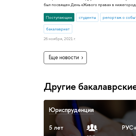
был посвящен День «Живого права» в нижегород
Поступающим
студенты
репортаж о собы
бакалавриат
26 ноября, 2021 г.
Еще новости
Другие бакалаврски
Юриспруденция
5 лет
РУС