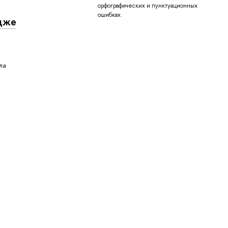
орфографических и пунктуационных
ошибках.
едже
ла