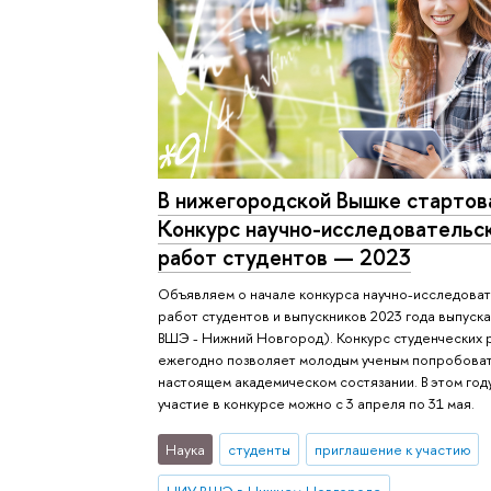
В нижегородской Вышке стартов
Конкурс научно-исследовательс
работ студентов — 2023
Объявляем о начале конкурса научно-исследова
работ студентов и выпускников 2023 года выпус
ВШЭ - Нижний Новгород). Конкурс студенческих 
ежегодно позволяет молодым ученым попробоват
настоящем академическом состязании. В этом год
участие в конкурсе можно с 3 апреля по 31 мая.
Наука
студенты
приглашение к участию
НИУ ВШЭ в Нижнем Новгороде