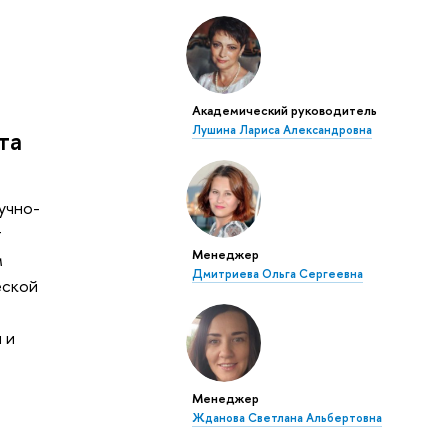
х
Академический руководитель
Лушина Лариса Александровна
та
учно-
т
Менеджер
м
Дмитриева Ольга Сергеевна
еской
й
 и
Менеджер
Жданова Светлана Альбертовна