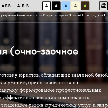
АБВ
АБВ
А
А
А
А
А
программы бакалавриата
Факультет права (Нижний Новгород)
Пр
 (очно-заочное
готовку юристов, обладающих значимой базо
в и умений, ориентированных на
актику, формирование профессиональных
х эффективное решение комплексных
е тенденции рынка юридических услуг и зап