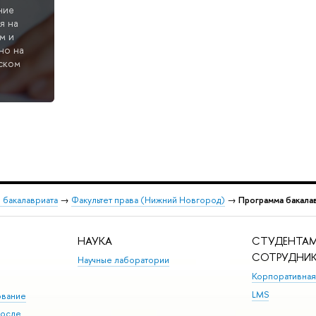
ние
я на
м и
но на
ском
 бакалавриата
→
Факультет права (Нижний Новгород)
→
Программа бакала
НАУКА
СТУДЕНТАМ
СОТРУДНИ
Научные лаборатории
Корпоративная
LMS
ование
после