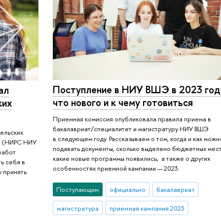
Поступление в НИУ ВШЭ в 2023 год
ал
что нового и к чему готовиться
ких
Приемная комиссия опубликовала правила приема в
бакалавриат/специалитет и магистратуру НИУ ВШЭ
тельских
в следующем году. Рассказываем о том, когда и как можн
ка (НИРС НИУ
подавать документы, сколько выделено бюджетных мест
работ
какие новые программы появились, а также о других
ь себя в
особенностях приемной кампании — 2023.
у принять
Поступающим
официально
бакалавриат
магистратура
приемная кампания 2023