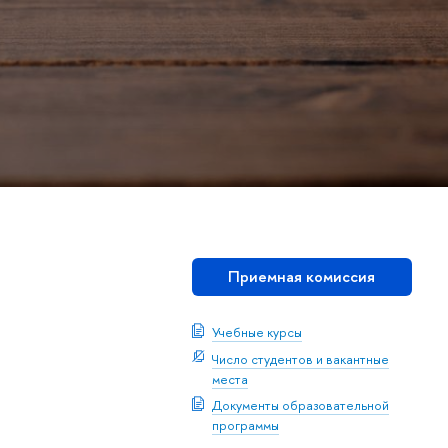
Приемная комиссия
Учебные курсы
Число студентов и вакантные
места
Документы образовательной
программы