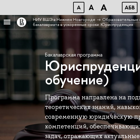
A
A
A
АБВ
НИУ ВШЭ в Нижнем Новгороде
Образовательные 
бакалавриата в ускоренные сроки: Юриспруденция
Бакалаврская программа
Юриспруденция
обучение)
Программа направлена на под
теоретических знаний, навыко
современную юридическую пр
компетенций, обеспечивающи
задач, отражающих актуальны