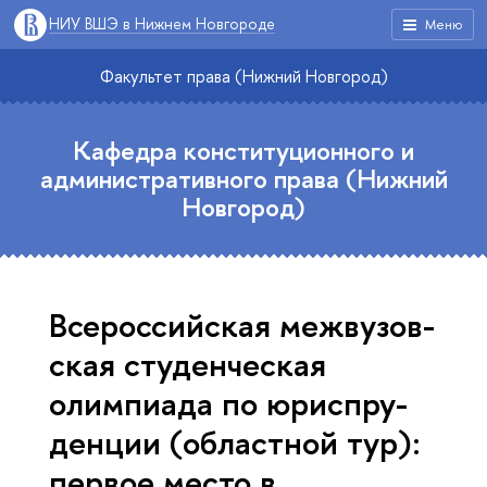
НИУ ВШЭ в Нижнем Новгороде
Меню
Факультет права (Нижний Новгород)
Кафедра конституционного и
административного права (Нижний
Новгород)
Все­рос­сий­ская меж­ву­зов­
ская сту­ден­че­ская
олимпиада по юрис­пру­
ден­ции (областной тур):
первое место в