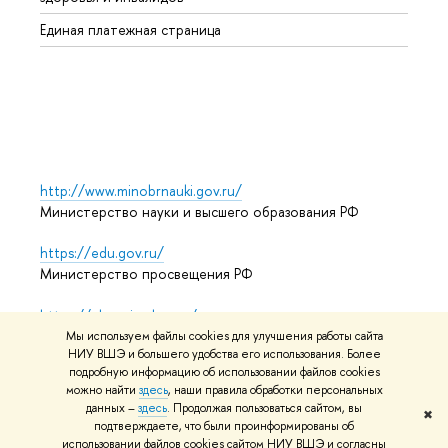
Регио
Единая платежная страница
Языко
Выпус
Обрат
http://www.minobrnauki.gov.ru/
Министерство науки и высшего образования РФ
https://edu.gov.ru/
Министерство просвещения РФ
https://elearning.hse.ru/mooc
Массовые открытые онлайн-курсы
Мы используем файлы cookies для улучшения работы сайта
НИУ ВШЭ и большего удобства его использования. Более
подробную информацию об использовании файлов cookies
можно найти
здесь
, наши правила обработки персональных
© НИУ ВШЭ 1993–2026
Адреса и контакты
Условия
данных –
здесь
. Продолжая пользоваться сайтом, вы
✖
подтверждаете, что были проинформированы об
использования материалов
Политика конфиденциальности
использовании файлов cookies сайтом НИУ ВШЭ и согласны
Карта сайта