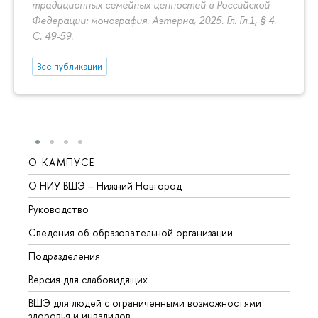
традиционных семейных ценностей в Российской
Федерации: монография. Аэтерна, 2025. Гл. Гл.1, § 4.
С. 49-59.
Все публикации
О КАМПУСЕ
ОБР
О НИУ ВШЭ – Нижний Новгород
Бакал
Руководство
Магис
Сведения об образовательной организации
Второ
Подразделения
Высше
Версия для слабовидящих
Курсы
ВШЭ для людей с ограниченными возможностями
Профе
здоровья и инвалидов