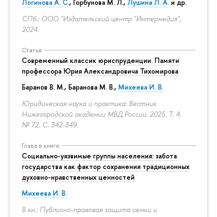
Логинова А. С.
,
Горбунова М. Л.
,
Лушина Л. А.
и др.
СПб.: ООО "Издательский центр "Интермедия",
2024.
Статья
Современный классик юриспруденции. Памяти
профессора Юрия Александровича Тихомирова
Баранов В. М., Баранова М. В.,
Михеева И. В.
Юридическая наука и практика: Вестник
Нижегородской академии МВД России. 2025. Т. 4.
№ 72.
С. 342-349.
Глава в книге
Социально-уязвимые группы населения: забота
государства как фактор сохранения традиционных
духовно-нравственных ценностей
Михеева И. В.
В кн.: Публично-правовая защита семьи и