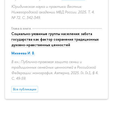
Юридическая наука и практика: Вестник
Нижегородской академии МВД России. 2025. Т. 4.
№ 72.
С. 342-349.
Глава в книге
Социально-уязвимые группы населения: забота
государства как фактор сохранения традиционных
духовно-нравственных ценностей
Михеева И. В.
В кн.: Публично-правовая защита семьи и
традиционных семейных ценностей в Российской
Федерации: монография. Аэтерна, 2025. Гл. Гл.1, § 4.
С. 49-59.
Все публикации