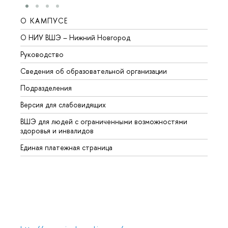
О КАМПУСЕ
ОБР
О НИУ ВШЭ – Нижний Новгород
Бакал
Руководство
Магис
Сведения об образовательной организации
Второ
Подразделения
Высше
Версия для слабовидящих
Курсы
ВШЭ для людей с ограниченными возможностями
Профе
здоровья и инвалидов
Регио
Единая платежная страница
Языко
Выпус
Обрат