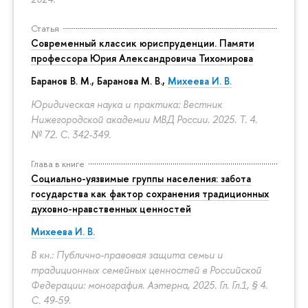
Статья
Современный классик юриспруденции. Памяти
профессора Юрия Александровича Тихомирова
Баранов В. М., Баранова М. В.,
Михеева И. В.
Юридическая наука и практика: Вестник
Нижегородской академии МВД России. 2025. Т. 4.
№ 72.
С. 342-349.
Глава в книге
Социально-уязвимые группы населения: забота
государства как фактор сохранения традиционных
духовно-нравственных ценностей
Михеева И. В.
В кн.: Публично-правовая защита семьи и
традиционных семейных ценностей в Российской
Федерации: монография. Аэтерна, 2025. Гл. Гл.1, § 4.
С. 49-59.