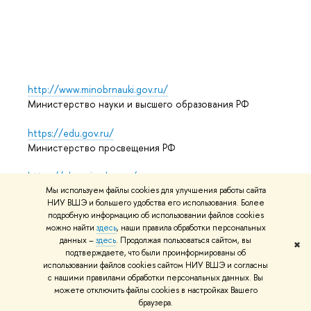
Выпус
Обрат
http://www.minobrnauki.gov.ru/
Министерство науки и высшего образования РФ
https://edu.gov.ru/
Министерство просвещения РФ
https://elearning.hse.ru/mooc
Массовые открытые онлайн-курсы
Мы используем файлы cookies для улучшения работы сайта
НИУ ВШЭ и большего удобства его использования. Более
подробную информацию об использовании файлов cookies
можно найти
здесь
, наши правила обработки персональных
данных –
здесь
. Продолжая пользоваться сайтом, вы
© НИУ ВШЭ 1993–2026
Адреса и контакты
Условия
✖
подтверждаете, что были проинформированы об
использования материалов
Политика конфиденциальности
использовании файлов cookies сайтом НИУ ВШЭ и согласны
Карта сайта
с нашими правилами обработки персональных данных. Вы
можете отключить файлы cookies в настройках Вашего
Редактору
браузера.