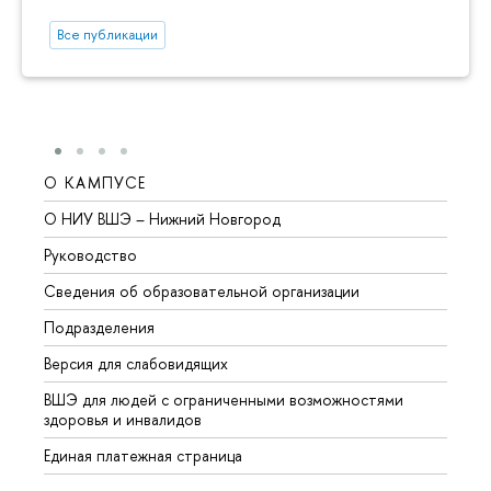
Все публикации
О КАМПУСЕ
ОБР
О НИУ ВШЭ – Нижний Новгород
Бакал
Руководство
Магис
Сведения об образовательной организации
Второ
Подразделения
Высше
Версия для слабовидящих
Курсы
ВШЭ для людей с ограниченными возможностями
Профе
здоровья и инвалидов
Регио
Единая платежная страница
Языко