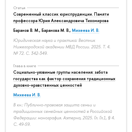
Статья
Современный классик юриспруденции. Памяти
профессора Юрия Александровича Тихомирова
Баранов В. М., Баранова М. В.,
Михеева И. В.
Юридическая наука и практика: Вестник
Нижегородской академии МВД России. 2025. Т. 4.
№ 72.
С. 342-349.
Глава в книге
Социально-уязвимые группы населения: забота
государства как фактор сохранения традиционных
духовно-нравственных ценностей
Михеева И. В.
В кн.: Публично-правовая защита семьи и
традиционных семейных ценностей в Российской
Федерации: монография. Аэтерна, 2025. Гл. Гл.1, § 4.
С. 49-59.