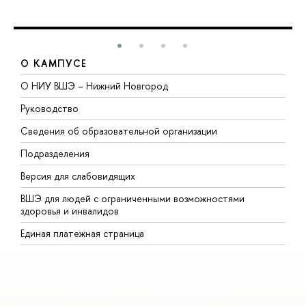
О КАМПУСЕ
О НИУ ВШЭ – Нижний Новгород
Б
Руководство
М
Сведения об образовательной организации
В
Подразделения
В
Версия для слабовидящих
К
ВШЭ для людей с ограниченными возможностями
П
здоровья и инвалидов
Р
Единая платежная страница
Я
В
О