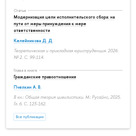
Статья
Модернизация цели исполнительского сбора: на
пути от меры принуждения к мере
ответственности
Келейникова Д. Д.
Теоретическая и прикладная юриспруденция. 2026.
№ 2.
С. 99-114.
Глава в книге
Гражданские правоотношения
Пчелкин А. В.
В кн.: Общая теория цивилистики. М.: Русайнс, 2025.
Гл. 6.
С. 123-162.
Все публикации