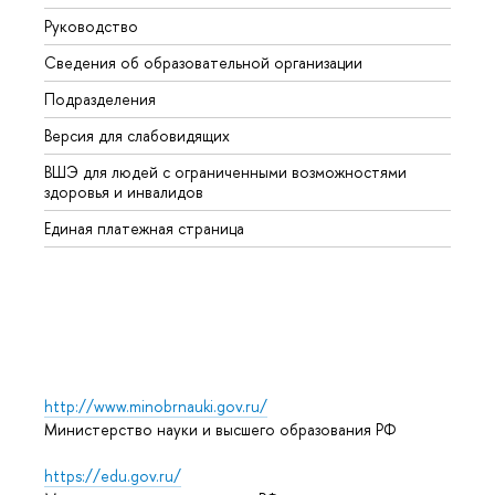
Руководство
Магис
Сведения об образовательной организации
Второ
Подразделения
Высше
Версия для слабовидящих
Курсы
ВШЭ для людей с ограниченными возможностями
Профе
здоровья и инвалидов
Регио
Единая платежная страница
Языко
Выпус
Обрат
http://www.minobrnauki.gov.ru/
Министерство науки и высшего образования РФ
https://edu.gov.ru/