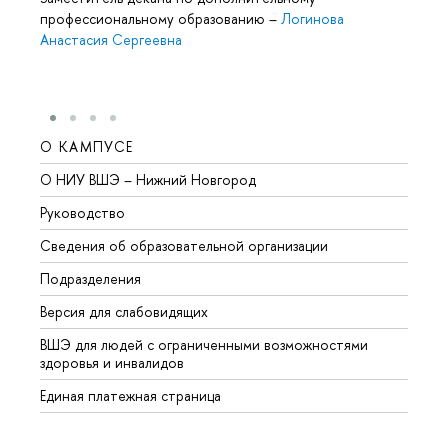
профессиональному образованию
–
Логинова
Анастасия Сергеевна
О КАМПУСЕ
ОБР
О НИУ ВШЭ – Нижний Новгород
Бакал
Руководство
Магис
Сведения об образовательной организации
Второ
Подразделения
Высше
Версия для слабовидящих
Курсы
ВШЭ для людей с ограниченными возможностями
Профе
здоровья и инвалидов
Регио
Единая платежная страница
Языко
Выпус