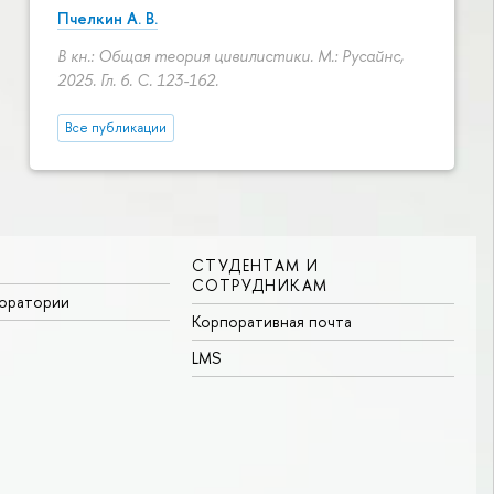
Пчелкин А. В.
В кн.: Общая теория цивилистики. М.: Русайнс,
2025. Гл. 6.
С. 123-162.
Все публикации
СТУДЕНТАМ И
СОТРУДНИКАМ
боратории
Корпоративная почта
LMS