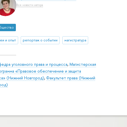
Все новости автора
бщество
деи и опыт
репортаж о событии
магистратура
федра уголовного права и процесса
,
Магистерская
ограмма «Правовое обеспечение и защита
са» (Нижний Новгород)
,
Факультет права (Нижний
род)