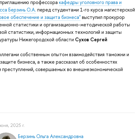
о приглашению профессора
кафедры уголовного права и
сса
Берзинь
О.А.
перед студентами 1-го курса магистерской
овое обеспечение и защита бизнеса"
выступил прокурор
енной статистики и
организационно-методической
работы
вой статистики, информационных технологий и защиты
уратуры Нижегородской области
Сухов Сергей
коллегами собственным опытом взаимодействия таможни и
защите бизнеса, а также рассказал об особенностях
и преступлений, совершаемых во внешнеэкономической
июня, 2025 г.
Берзинь Ольга Александровна