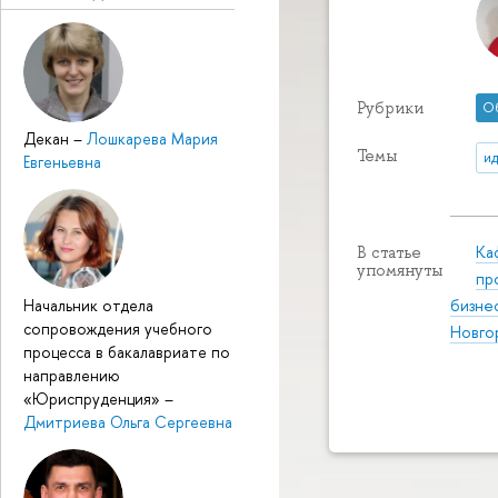
Рубрики
О
Декан
–
Лошкарева Мария
Темы
и
Евгеньевна
Ка
В статье
упомянуты
пр
Начальник отдела
бизне
сопровождения учебного
Новго
процесса в бакалавриате по
направлению
«Юриспруденция»
–
Дмитриева Ольга Сергеевна