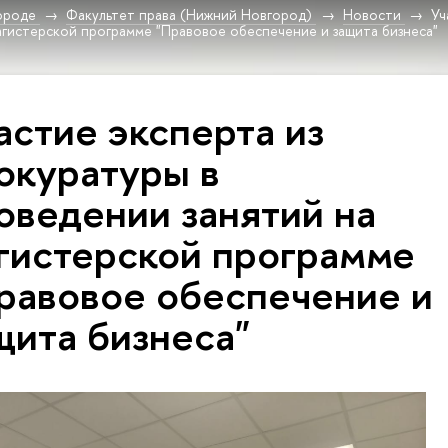
ороде
Факультет права (Нижний Новгород)
Новости
Уч
агистерской программе "Правовое обеспечение и защита бизнеса"
астие эксперта из
окуратуры в
оведении занятий на
гистерской программе
равовое обеспечение и
щита бизнеса"