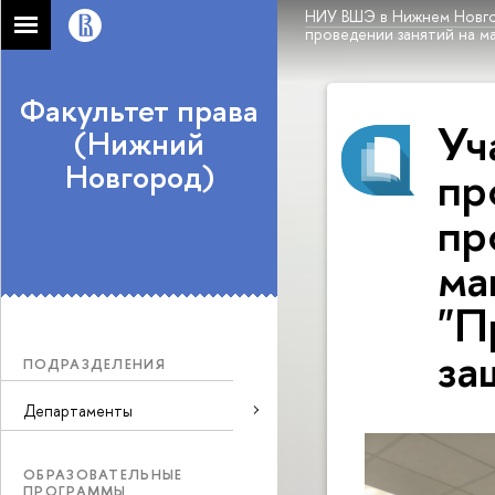
НИУ ВШЭ в Нижнем Новг
проведении занятий на м
Факультет права
Уч
(Нижний
Новгород)
пр
пр
ма
"П
за
ПОДРАЗДЕЛЕНИЯ
Департаменты
ОБРАЗОВАТЕЛЬНЫЕ
ПРОГРАММЫ