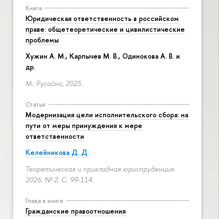
Книга
Юридическая ответственность в российском
праве: общетеоретические и цивилистические
проблемы
Хужин А. М., Карпычев М. В., Одинокова А. В. и
др.
М.: Русайнс, 2025.
Статья
Модернизация цели исполнительского сбора: на
пути от меры принуждения к мере
ответственности
Келейникова Д. Д.
Теоретическая и прикладная юриспруденция.
2026. № 2.
С. 99-114.
Глава в книге
Гражданские правоотношения