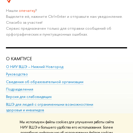
Нашли
опечатку
?
Выделите её, нажмите Ctrl+Enter и отправьте нам уведомление.
Спасибо за участие!
Сервис предназначен только для отправки сообщений об
орфографических и пунктуационных ошибках.
О КАМПУСЕ
ОБ
О НИУ ВШЭ – Нижний Новгород
Бак
Руководство
Маг
Сведения об образовательной организации
Вт
Подразделения
Вы
Версия для слабовидящих
Ку
ВШЭ для людей с ограниченными возможностями
Пр
здоровья и инвалидов
Рег
Единая платежная страница
Яз
Мы используем файлы cookies для улучшения работы сайта
Вы
НИУ ВШЭ и большего удобства его использования. Более
подробную информацию об использовании файлов cookies