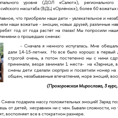
ипального уровня (ДОЛ «Салют»), региональног
сийского масштаба (ВДЦ «Орлёнок»), более 60 вожатых 
Главное, что приобрели наши дети - увлекательное и незаб
ели наши вожатые - эмоции, новых друзей, различные на
ребят год от года растёт на глазах! Мы попросили наш
лениями о прошедших сменах:
- Сначала я немного испугалась. Мне обещали
дали 14-15-летних. Но все было хорошо: в первый 
строгой очень, а потом постепенно мы с ними сдр
принимали, везде занимали 1 места- на «Зарнице, в
смены дети сделали сюрприз и посвятили номер на 
общем, незабываемые впечатления, море эмоций, вос
(Прозоровская Мирослава, 3 курс
-
Смена подарила массу положительных эмоций! Заряд поз
ешь от детей, несравним ни с чем. Бывали сложности, но
ят, восполняет все в стократном размере.