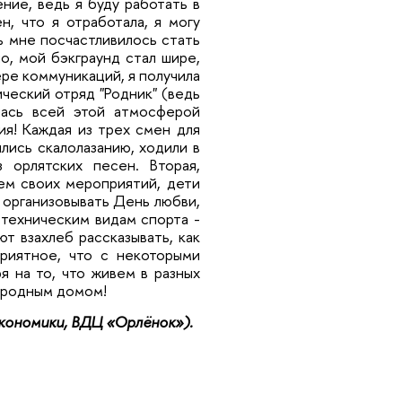
ние, ведь я буду работать в
н, что я отработала, я могу
дь мне посчастливилось стать
о, мой бэкграунд стал шире,
ере коммуникаций, я получила
ческий отряд "Родник" (ведь
лась всей этой атмосферой
ия! Каждая из трех смен для
лись скалолазанию, ходили в
 орлятских песен. Вторая,
ем своих мероприятий, дети
и организовывать День любви,
 техническим видам спорта -
т взахлеб рассказывать, как
приятное, что с некоторыми
 на то, что живем в разных
о родным домом!
кономики, ВДЦ «Орлёнок»).