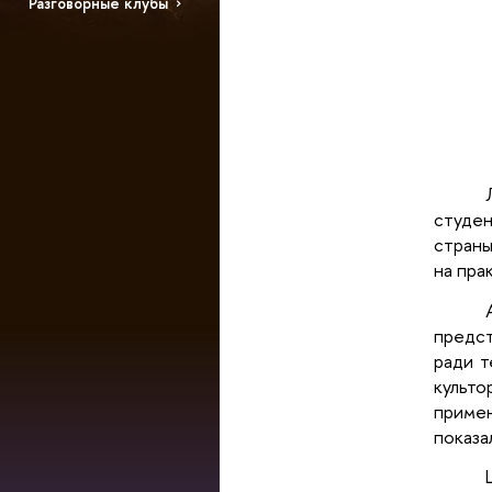
Разговорные клубы
студен
страны
на пра
предст
ради т
культо
примен
показа