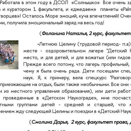
-
Работала в этом году в ДСОЛ «Солнышко» Все очень здо
 и куратором 1 факультета, и «джедаем» планеты «Palm
ворцев»! Осталось Море эмоций, куча впечатлений! Очень
ми, получила эмоциональный заряд на весь год!
(
Фоланина Наталья, 2 курс, факульте
-
Летнюю Целину (трудовой период- п.а)
месте - оздоровительном лагере "Детский 
место, и для детей, и для вожатых (или гидов
Прежде всего потому, что лагерь профильный,
чему я была очень рада. Дети посещали спец
наук. Я, к примеру, вела спецкурс "Разговор
 приезжающие на отдых, были также необычными. Все они 
и из местного управления образования), или дети рабо
, проведенные в «Детском Наукограде», мне посчаст
стными группами детей - средней и старшей, что 
ением жду следующей Целины и поездки в «Детский Наук
(
Смолина Дарья, 2 курс, факультет права,