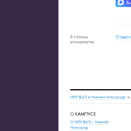
Отдел 
В статье
упомянуты
НИУ ВШЭ в Нижнем Новгороде
→
О КАМПУСЕ
О НИУ ВШЭ – Нижний
Новгород