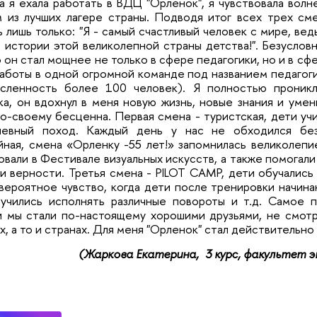
 я ехала работать в ВДЦ "Орленок", я чувствовала волне
 из лучших лагере страны. Подводя итог всех трех сме
ь лишь только: "Я - самый счастливый человек с мире, ве
 истории этой великолепной страны детства!". Безусловн
 он стал мощнее не только в сфере педагогики, но и в сф
аботы в одной огромной команде под названием педагоги
исленность более 100 человек). Я полностью проник
а, он вдохнул в меня новую жизнь, новые знания и умен
о-своему бесценна. Первая смена - туристская, дети учи
невный поход. Каждый день у нас не обходился без
ная, смена «Орленку -55 лет!» запомнилась великолепи
овали в Фестивале визуальных искусств, а также помогал
и верности. Третья смена - PILOT CAMP, дети обучались
вероятное чувство, когда дети после тренировки начинаю
аучились исполнять различные повороты и т.д. Самое 
 мы стали по-настоящему хорошими друзьями, не смотря
х, а то и странах. Для меня "Орленок" стал действительн
(Жаркова Екатерина, 3 курс, факультет э