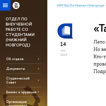
НИУ ВШЭ в Нижнем Новгороде
ОТДЕЛ ПО
«Т
ВНЕУЧЕБНОЙ
РАБОТЕ СО
СТУДЕНТАМИ
(НИЖНИЙ
Лето 
14
НОВГОРОД)
Но ве
сен
2015
Кто-т
Об отделе
пров
Документы
Подро
Студенческий
Совет
Бизнес и эрудиция
Организация
мероприятий