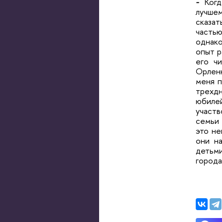
-
Когда
лучшем
сказат
частью
однако
опыт р
его ч
Орленк
меня п
трехд
юбилей
участв
семьи 
это не
они н
детьми
города