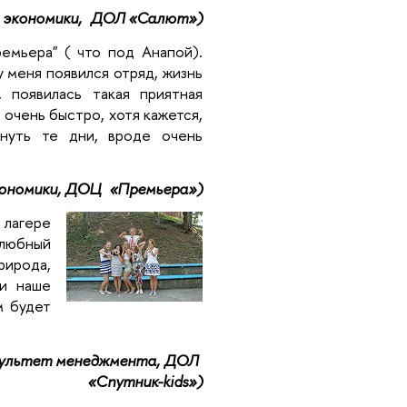
ет экономики, ДОЛ «Салют»)
емьера" ( что под Анапой).
у меня появился отряд, жизнь
 появилась такая приятная
 очень быстро, хотя кажется,
нуть те дни, вроде очень
экономики, ДОЦ «Премьера»)
лагере
елюбный
ирода,
ли наше
м будет
факультет менеджмента, ДОЛ
«Спутник-kids»)