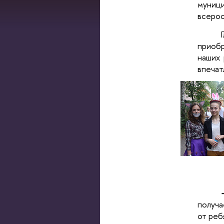
муниц
всерос
приобр
наших 
впечат
получа
от реб