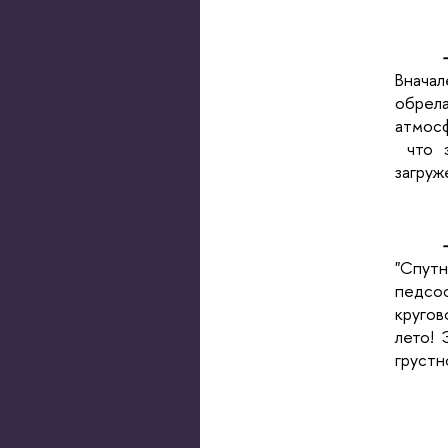
Вначал
обрел
атмосф
что э
загруж
"Спут
педсо
круго
лето! 
грустн