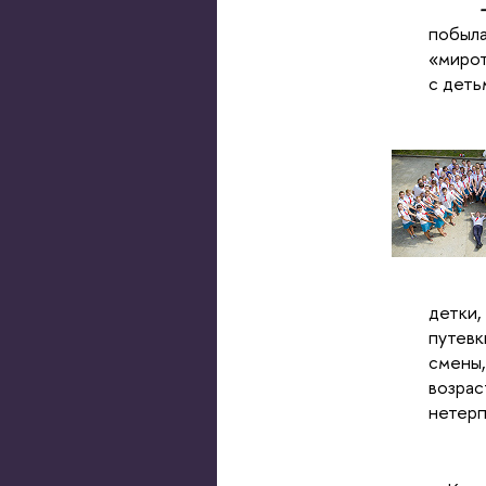
побыла
«мирот
с деть
детки,
путевк
смены
возра
нетерп