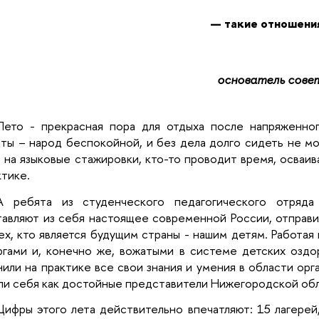
— такие отношения
основатель совет
Лето - прекрасная пора для отдыха после напряженно
ты – народ беспокойной, и без дела долго сидеть не мог
 на языковые стажировки, кто-то проводит время, осва
ктике.
А ребята из студенческого педагогического отряда
авляют из себя настоящее современной России, отправи
ех, кто является будущим страны - нашим детям. Работая
ргами и, конечно же, вожатыми в системе детских оздо
или на практике все свои знания и умения в области орг
ли себя как достойные представители Нижегородской обл
Цифры этого лета действительно впечатляют: 15 лагерей,