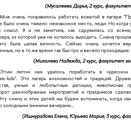
(Мусалеева Дарья, 2 курс, факульт
-
Мне очень понравилось работать вожатой в лагере "Пр
е было очень тяжело: незнакомое место, люди. Но когда 
а смысл. Я и не заметила, как сдружилась со всеми,
ера, из которой уже не хотелось выходить. Смена прошла
то была целая вечность. Сейчас очень хочется вер
енные, но в то же время так быстро и весело проходящие.
(Михалева Надежда, 2 курс, факультет 
-
Этим летом нам удалось поработать в чудесном 
ник-kids". Это лагерь возможностей и традиций. Друж
став, умные и любопытные детишки, живописная пр
ворот разнообразных мероприятий и праздников сдела
Эту смену и этих детей мы будем вспоминать, когда на
о холодными зимними вечерами…
(Ишмурадова Елена, Юрьева Мария, 3 курс, 