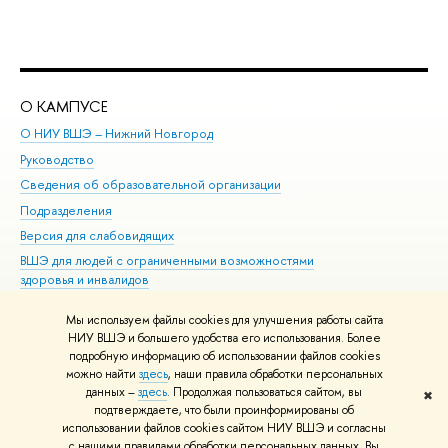
О КАМПУСЕ
ОБ
О НИУ ВШЭ – Нижний Новгород
Бак
Руководство
Маг
Сведения об образовательной организации
Вт
Подразделения
Вы
Версия для слабовидящих
Ку
ВШЭ для людей с ограниченными возможностями
Пр
здоровья и инвалидов
Рег
Единая платежная страница
Яз
Мы используем файлы cookies для улучшения работы сайта
Вы
НИУ ВШЭ и большего удобства его использования. Более
подробную информацию об использовании файлов cookies
Обр
можно найти
здесь
, наши правила обработки персональных
данных –
здесь
. Продолжая пользоваться сайтом, вы
✖
Редактору
подтверждаете, что были проинформированы об
© НИУ ВШЭ 1993–2026
Адреса и контакты
Условия использования
использовании файлов cookies сайтом НИУ ВШЭ и согласны
с нашими правилами обработки персональных данных. Вы
материалов
Политика конфиденциальности
Карта сайта