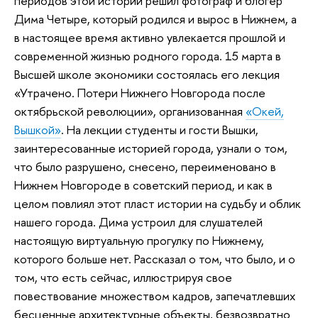
периодов этой истории решил фотограф и блогер
Дима Четыре, который родился и вырос в Нижнем, а
в настоящее время активно увлекается прошлой и
современной жизнью родного города. 15 марта в
Высшей школе экономики состоялась его лекция
«Утрачено. Потери Нижнего Новгорода после
октябрьской революции», организованная
«Окей,
Вышкой»
. На лекции студенты и гости Вышки,
заинтересованные историей города, узнали о том,
что было разрушено, снесено, переименовано в
Нижнем Новгороде в советский период, и как в
целом повлиял этот пласт истории на судьбу и облик
нашего города. Дима устроил для слушателей
настоящую виртуальную прогулку по Нижнему,
которого больше нет. Рассказал о том, что было, и о
том, что есть сейчас, иллюстрируя свое
повествование множеством кадров, запечатлевших
бесценные архитектурные объекты, безвозвратно