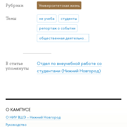
Рубрики
Университетская жизнь
Темы
не учеба
студенты
репортаж о событии
общественная деятельность
Отдел по внеучебной работе со
В статье
упомянуты
студентами (Нижний Новгород)
О КАМПУСЕ
ОБ
О НИУ ВШЭ – Нижний Новгород
Бак
Руководство
Маг