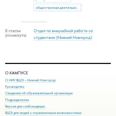
общественная деятельность
Отдел по внеучебной работе со
В статье
упомянуты
студентами (Нижний Новгород)
О КАМПУСЕ
ОБ
О НИУ ВШЭ – Нижний Новгород
Бак
Руководство
Маг
Сведения об образовательной организации
Вт
Подразделения
Вы
Версия для слабовидящих
Ку
ВШЭ для людей с ограниченными возможностями
Пр