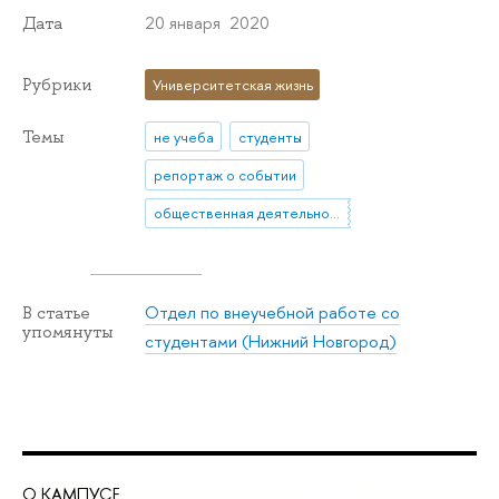
20 января 2020
Дата
Рубрики
Университетская жизнь
Темы
не учеба
студенты
репортаж о событии
общественная деятельность
Отдел по внеучебной работе со
В статье
упомянуты
студентами (Нижний Новгород)
О КАМПУСЕ
ОБ