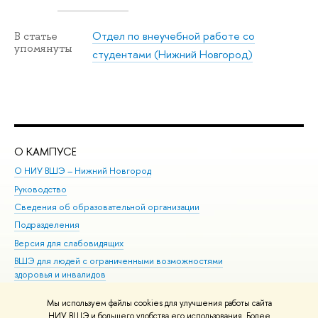
Отдел по внеучебной работе со
В статье
упомянуты
студентами (Нижний Новгород)
О КАМПУСЕ
ОБ
О НИУ ВШЭ – Нижний Новгород
Бак
Руководство
Маг
Сведения об образовательной организации
Вт
Подразделения
Вы
Версия для слабовидящих
Ку
ВШЭ для людей с ограниченными возможностями
Пр
здоровья и инвалидов
Рег
Единая платежная страница
Яз
Мы используем файлы cookies для улучшения работы сайта
Вы
НИУ ВШЭ и большего удобства его использования. Более