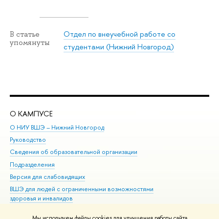
Отдел по внеучебной работе со
В статье
упомянуты
студентами (Нижний Новгород)
О КАМПУСЕ
ОБ
О НИУ ВШЭ – Нижний Новгород
Бак
Руководство
Маг
Сведения об образовательной организации
Вт
Подразделения
Вы
Версия для слабовидящих
Ку
ВШЭ для людей с ограниченными возможностями
Пр
здоровья и инвалидов
Рег
Единая платежная страница
Яз
Мы используем файлы cookies для улучшения работы сайта