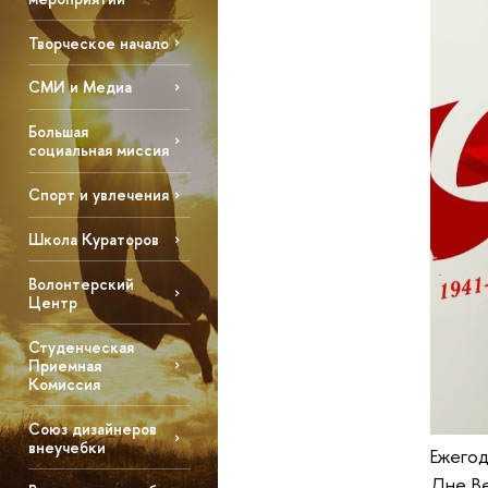
Творческое начало
СМИ и Медиа
Большая
социальная миссия
Спорт и увлечения
Школа Кураторов
Волонтерский
Центр
Студенческая
Приемная
Комиссия
Союз дизайнеров
внеучебки
Ежегод
Дне Ве