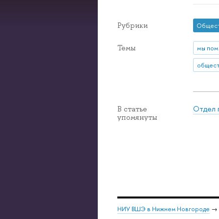
Рубрики
Общес
Темы
мы пом
Отдел 
В статье
упомянуты
НИУ ВШЭ в Нижнем Новгороде
→