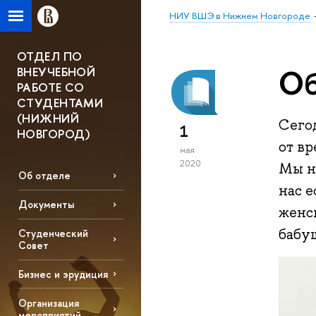
НИУ ВШЭ в Нижнем Новгороде
ОТДЕЛ ПО
Об
ВНЕУЧЕБНОЙ
РАБОТЕ СО
СТУДЕНТАМИ
(НИЖНИЙ
Сегод
1
НОВГОРОД)
от в
мая
2020
Мы не
Об отделе
нас е
Документы
женс
бабу
Студенческий
Совет
Бизнес и эрудиция
Организация
мероприятий