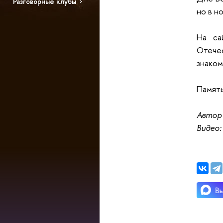
Разговорные клубы
но в н
На са
Отече
знаком
Память
Автор
Видео: