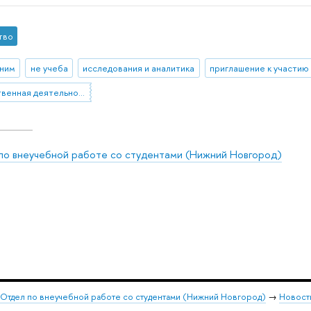
тво
ним
не учеба
исследования и аналитика
приглашение к участию
общественная деятельность
по внеучебной работе со студентами (Нижний Новгород)
Отдел по внеучебной работе со студентами (Нижний Новгород)
→
Новост