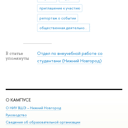
приглашение к участию
репортаж о событии
общественная деятельность
Отдел по внеучебной работе со
В статье
упомянуты
студентами (Нижний Новгород)
О КАМПУСЕ
ОБ
О НИУ ВШЭ – Нижний Новгород
Бак
Руководство
Маг
Сведения об образовательной организации
Вт