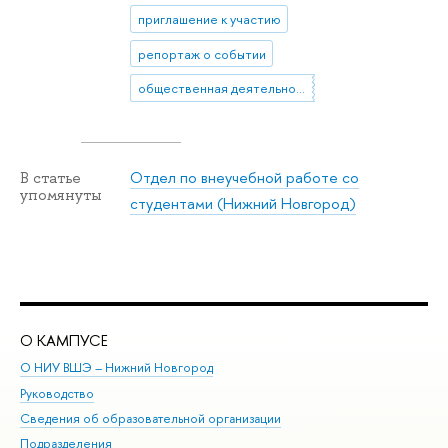
приглашение к участию
репортаж о событии
общественная деятельность
Отдел по внеучебной работе со
В статье
упомянуты
студентами (Нижний Новгород)
О КАМПУСЕ
ОБ
О НИУ ВШЭ – Нижний Новгород
Бак
Руководство
Маг
Сведения об образовательной организации
Вт
Подразделения
Вы