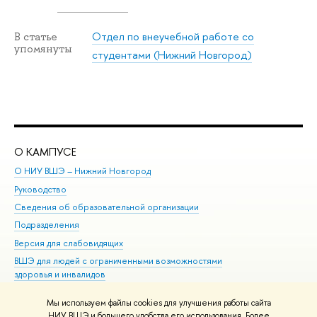
Отдел по внеучебной работе со
В статье
упомянуты
студентами (Нижний Новгород)
О КАМПУСЕ
ОБ
О НИУ ВШЭ – Нижний Новгород
Бак
Руководство
Маг
Сведения об образовательной организации
Вт
Подразделения
Вы
Версия для слабовидящих
Ку
ВШЭ для людей с ограниченными возможностями
Пр
здоровья и инвалидов
Рег
Единая платежная страница
Яз
Мы используем файлы cookies для улучшения работы сайта
Вы
НИУ ВШЭ и большего удобства его использования. Более