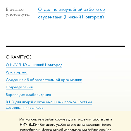
Отдел по внеучебной работе со
В статье
упомянуты
студентами (Нижний Новгород)
О КАМПУСЕ
ОБ
О НИУ ВШЭ – Нижний Новгород
Бак
Руководство
Маг
Сведения об образовательной организации
Вт
Подразделения
Вы
Версия для слабовидящих
Ку
ВШЭ для людей с ограниченными возможностями
Пр
здоровья и инвалидов
Рег
Единая платежная страница
Яз
Мы используем файлы cookies для улучшения работы сайта
Вы
НИУ ВШЭ и большего удобства его использования. Более
подробную информацию об использовании файлов cookies