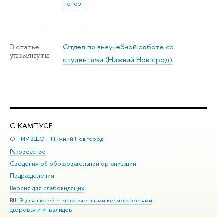
спорт
Отдел по внеучебной работе со
В статье
упомянуты
студентами (Нижний Новгород)
О КАМПУСЕ
ОБ
О НИУ ВШЭ – Нижний Новгород
Бак
Руководство
Маг
Сведения об образовательной организации
Вт
Подразделения
Вы
Версия для слабовидящих
Ку
ВШЭ для людей с ограниченными возможностями
Пр
здоровья и инвалидов
Рег