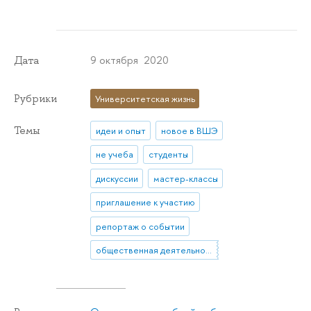
9 октября 2020
Дата
Рубрики
Университетская жизнь
Темы
идеи и опыт
новое в ВШЭ
не учеба
студенты
дискуссии
мастер-классы
приглашение к участию
репортаж о событии
общественная деятельность