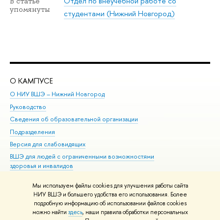
Отдел по внеучебной работе со
В статье
упомянуты
студентами (Нижний Новгород)
О КАМПУСЕ
ОБ
О НИУ ВШЭ – Нижний Новгород
Бак
Руководство
Маг
Сведения об образовательной организации
Вт
Подразделения
Вы
Версия для слабовидящих
Ку
ВШЭ для людей с ограниченными возможностями
Пр
здоровья и инвалидов
Рег
Единая платежная страница
Яз
Мы используем файлы cookies для улучшения работы сайта
Вы
НИУ ВШЭ и большего удобства его использования. Более
подробную информацию об использовании файлов cookies
Обр
можно найти
здесь
, наши правила обработки персональных