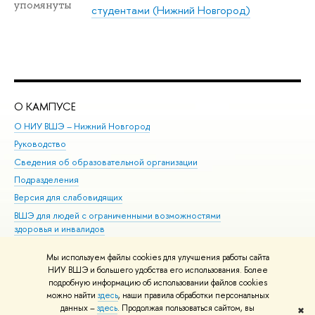
упомянуты
студентами (Нижний Новгород)
О КАМПУСЕ
ОБ
О НИУ ВШЭ – Нижний Новгород
Бак
Руководство
Маг
Сведения об образовательной организации
Вт
Подразделения
Вы
Версия для слабовидящих
Ку
ВШЭ для людей с ограниченными возможностями
Пр
здоровья и инвалидов
Рег
Единая платежная страница
Яз
Мы используем файлы cookies для улучшения работы сайта
Вы
НИУ ВШЭ и большего удобства его использования. Более
подробную информацию об использовании файлов cookies
Обр
можно найти
здесь
, наши правила обработки персональных
данных –
здесь
. Продолжая пользоваться сайтом, вы
✖