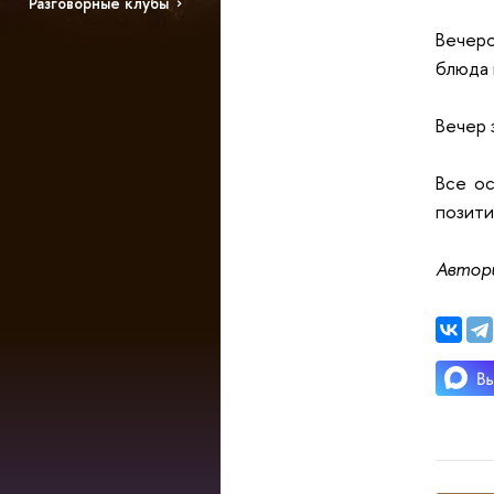
Разговорные клубы
Вечер
блюда 
Вечер 
Все ос
позити
Автор