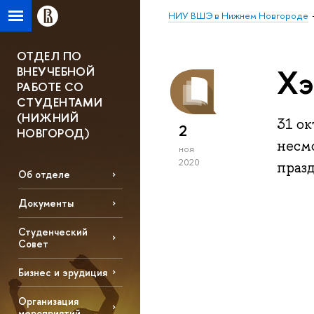
НИУ ВШЭ в Нижнем Новгороде
ОТДЕЛ ПО
Хэ
ВНЕУЧЕБНОЙ
РАБОТЕ СО
СТУДЕНТАМИ
(НИЖНИЙ
31 о
2
НОВГОРОД)
несм
ноя
2020
праз
Об отделе
Документы
Студенческий
Совет
Бизнес и эрудиция
Организация
мероприятий