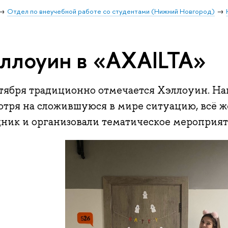
Отдел по внеучебной работе со студентами (Нижний Новгород)
ллоуин в «AXAILTA»
ктября традиционно отмечается Хэллоуин. На
отря на сложившуюся в мире ситуацию, всё ж
дник и организовали тематическое мероприят