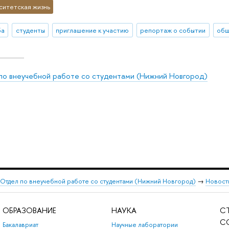
ситетская жизнь
ба
студенты
приглашение к участию
репортаж о событии
по внеучебной работе со студентами (Нижний Новгород)
Отдел по внеучебной работе со студентами (Нижний Новгород)
→
Новост
ОБРАЗОВАНИЕ
НАУКА
С
С
Бакалавриат
Научные лаборатории