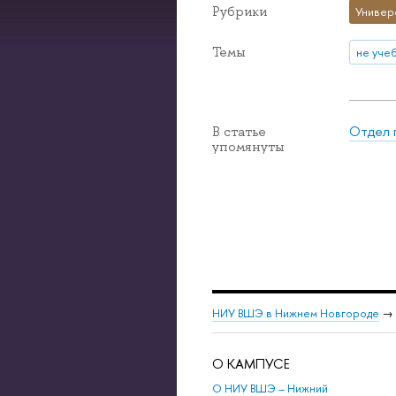
Рубрики
Универ
Темы
не уче
Отдел 
В статье
упомянуты
НИУ ВШЭ в Нижнем Новгороде
→
О КАМПУСЕ
О НИУ ВШЭ – Нижний