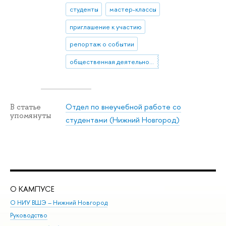
студенты
мастер-классы
приглашение к участию
репортаж о событии
общественная деятельность
Отдел по внеучебной работе со
В статье
упомянуты
студентами (Нижний Новгород)
О КАМПУСЕ
ОБ
О НИУ ВШЭ – Нижний Новгород
Бак
Руководство
Маг