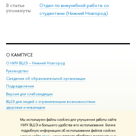
Отдел по внеучебной работе со
В статье
упомянуты
студентами (Нижний Новгород)
О КАМПУСЕ
ОБ
О НИУ ВШЭ – Нижний Новгород
Бак
Руководство
Маг
Сведения об образовательной организации
Вт
Подразделения
Вы
Версия для слабовидящих
Ку
ВШЭ для людей с ограниченными возможностями
Пр
здоровья и инвалидов
Рег
Единая платежная страница
Яз
Мы используем файлы cookies для улучшения работы сайта
Вы
НИУ ВШЭ и большего удобства его использования. Более
подробную информацию об использовании файлов cookies
Обр