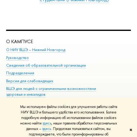
О КАМПУСЕ
ОБ
О НИУ ВШЭ – Нижний Новгород
Бак
Руководство
Маг
Сведения об образовательной организации
Вт
Подразделения
Вы
Версия для слабовидящих
Ку
ВШЭ для людей с ограниченными возможностями
Пр
здоровья и инвалидов
Рег
Единая платежная страница
Яз
Мы используем файлы cookies для улучшения работы сайта
Вы
НИУ ВШЭ и большего удобства его использования. Более
подробную информацию об использовании файлов cookies
Обр
можно найти
здесь
, наши правила обработки персональных
данных –
здесь
. Продолжая пользоваться сайтом, вы
✖
Редактору
подтверждаете, что были проинформированы об