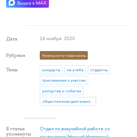
16 ноября 2020
Дата
Рубрики
Университетская жизнь
Темы
концерты
не учеба
студенты
приглашение к участию
репортаж о событии
общественная деятельность
Отдел по внеучебной работе со
В статье
упомянуты
студентами (Нижний Новгород)