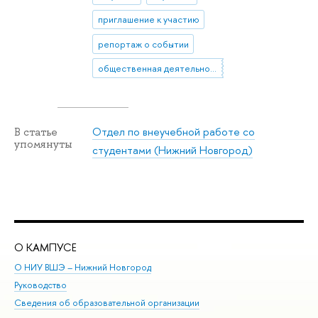
приглашение к участию
репортаж о событии
общественная деятельность
Отдел по внеучебной работе со
В статье
упомянуты
студентами (Нижний Новгород)
О КАМПУСЕ
ОБ
О НИУ ВШЭ – Нижний Новгород
Бак
Руководство
Маг
Сведения об образовательной организации
Вт