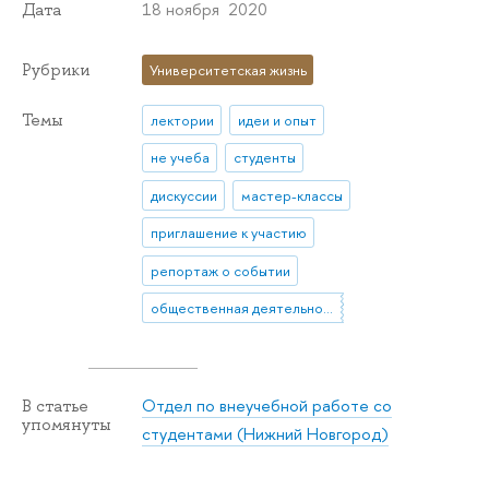
18 ноября 2020
Дата
Рубрики
Университетская жизнь
Темы
лектории
идеи и опыт
не учеба
студенты
дискуссии
мастер-классы
приглашение к участию
репортаж о событии
общественная деятельность
Отдел по внеучебной работе со
В статье
упомянуты
студентами (Нижний Новгород)