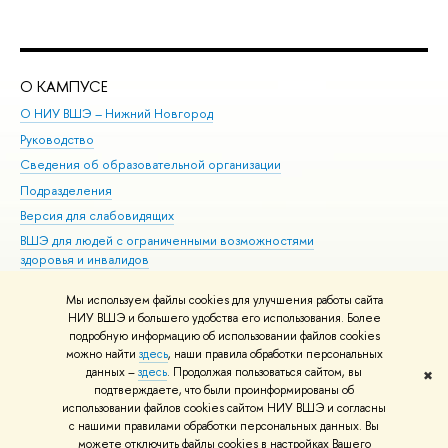
О КАМПУСЕ
ОБ
О НИУ ВШЭ – Нижний Новгород
Бак
Руководство
Маг
Сведения об образовательной организации
Вт
Подразделения
Вы
Версия для слабовидящих
Ку
ВШЭ для людей с ограниченными возможностями
Пр
здоровья и инвалидов
Рег
Единая платежная страница
Яз
Мы используем файлы cookies для улучшения работы сайта
Вы
НИУ ВШЭ и большего удобства его использования. Более
подробную информацию об использовании файлов cookies
Обр
можно найти
здесь
, наши правила обработки персональных
данных –
здесь
. Продолжая пользоваться сайтом, вы
✖
Редактору
подтверждаете, что были проинформированы об
© НИУ ВШЭ 1993–2026
Адреса и контакты
Условия использования
использовании файлов cookies сайтом НИУ ВШЭ и согласны
с нашими правилами обработки персональных данных. Вы
материалов
Политика конфиденциальности
Карта сайта
можете отключить файлы cookies в настройках Вашего
Шрифты HSE Sans и HSE Slab разработаны в
Школе дизайна НИУ ВШЭ