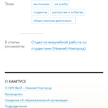
Темы
мы помним
не учеба
студенты
репортаж о событии
общественная деятельность
Отдел по внеучебной работе со
В статье
упомянуты
студентами (Нижний Новгород)
О КАМПУСЕ
ОБ
О НИУ ВШЭ – Нижний Новгород
Бак
Руководство
Маг
Сведения об образовательной организации
Вт
Подразделения
Вы