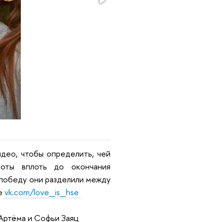
део, чтобы определить, чей
боты вплоть до окончания
е победу они разделили между
пе
vk.com/love_is_hse
Артёма и Софьи Заяц