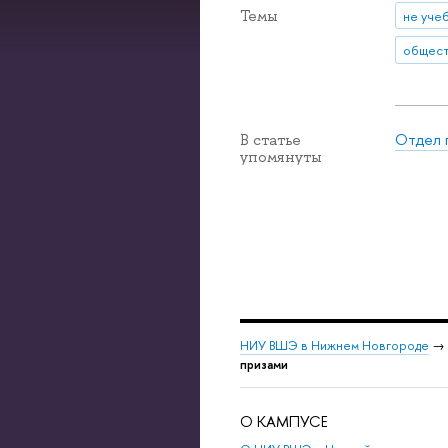
Темы
не уче
Отдел 
В статье
упомянуты
НИУ ВШЭ в Нижнем Новгороде
→
призами
О КАМПУСЕ