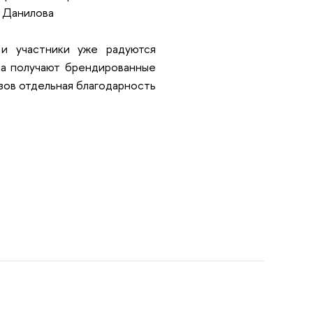
и Данилова
 и участники уже радуются
та получают брендированные
изов отдельная благодарность