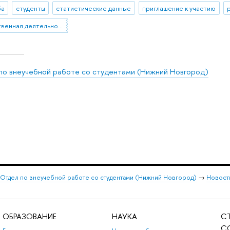
ба
студенты
статистические данные
приглашение к участию
общественная деятельность
по внеучебной работе со студентами (Нижний Новгород)
Отдел по внеучебной работе со студентами (Нижний Новгород)
→
Новост
ОБРАЗОВАНИЕ
НАУКА
С
С