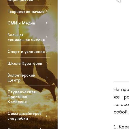
Творческое начало
СМИ и Медиа
Большая
социальная миссия
Спорт и увлечения
Школа Кураторов
Волонтерский
Центр
На про
Студенческая
же ро
Приемная
Комиссия
голосо
собой.
Союз дизайнеров
внеучебки
1. Кре