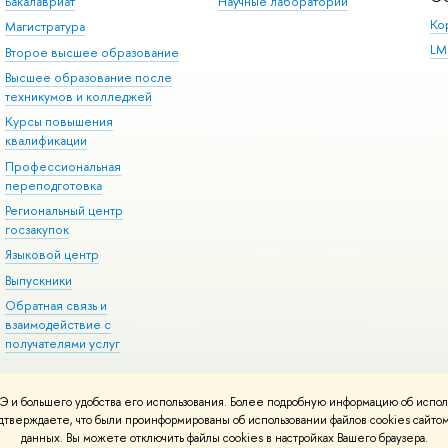
Бакалавриат
Научные лаборатории
Ко
Магистратура
LM
Второе высшее образование
Высшее образование после
техникумов и колледжей
Курсы повышения
квалификации
Профессиональная
переподготовка
Региональный центр
госзакупок
Языковой центр
Выпускники
Обратная связь и
взаимодействие с
получателями услуг
 и большего удобства его использования. Более подробную информацию об испол
онтакты
Условия использования материалов
Политика конфиденциальност
подтверждаете, что были проинформированы об использовании файлов cookies сай
ботаны в
Школе дизайна НИУ ВШЭ
данных. Вы можете отключить файлы cookies в настройках Вашего браузера.