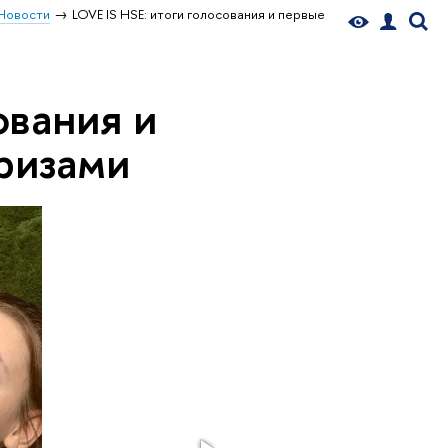
Новости
LOVE IS HSE: итоги голосования и первые
ования и
ризами