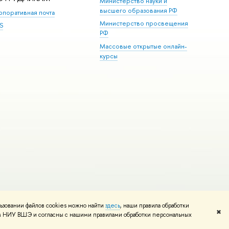
Министерство науки и
высшего образования РФ
рпоративная почта
Министерство просвещения
S
РФ
Массовые открытые онлайн-
курсы
ьзовании файлов cookies можно найти
здесь
, наши правила обработки
и
Карта сайта
Редактору
✖
том НИУ ВШЭ и согласны с нашими правилами обработки персональных