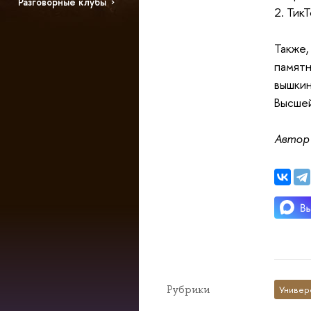
Разговорные клубы
2. Тик
Также
памят
вышкин
Высшей
Автор
Рубрики
Универ