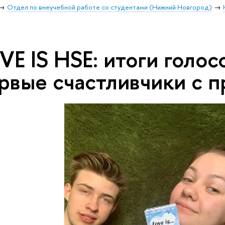
Отдел по внеучебной работе со студентами (Нижний Новгород)
VE IS HSE: итоги голос
рвые счастливчики с п