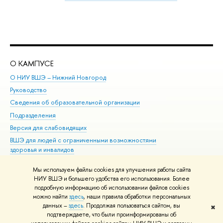
О КАМПУСЕ
ОБ
О НИУ ВШЭ – Нижний Новгород
Бак
Руководство
Маг
Сведения об образовательной организации
Вт
Подразделения
Вы
Версия для слабовидящих
Ку
ВШЭ для людей с ограниченными возможностями
Пр
здоровья и инвалидов
Рег
Единая платежная страница
Яз
Мы используем файлы cookies для улучшения работы сайта
Вы
НИУ ВШЭ и большего удобства его использования. Более
подробную информацию об использовании файлов cookies
Обр
можно найти
здесь
, наши правила обработки персональных
данных –
здесь
. Продолжая пользоваться сайтом, вы
✖
Редактору
подтверждаете, что были проинформированы об