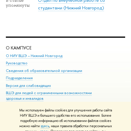
Отдел по внеучебной работе со
В статье
упомянуты
студентами (Нижний Новгород)
О КАМПУСЕ
ОБ
О НИУ ВШЭ – Нижний Новгород
Бак
Руководство
Маг
Сведения об образовательной организации
Вт
Подразделения
Вы
Версия для слабовидящих
Ку
ВШЭ для людей с ограниченными возможностями
Пр
здоровья и инвалидов
Рег
Единая платежная страница
Яз
Мы используем файлы cookies для улучшения работы сайта
Вы
НИУ ВШЭ и большего удобства его использования. Более
подробную информацию об использовании файлов cookies
Обр
можно найти
здесь
, наши правила обработки персональных