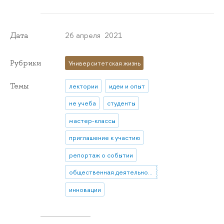
26 апреля 2021
Дата
Рубрики
Университетская жизнь
Темы
лектории
идеи и опыт
не учеба
студенты
мастер-классы
приглашение к участию
репортаж о событии
общественная деятельность
инновации