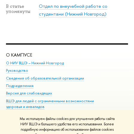
Отдел по внеучебной работе со
В статье
упомянуты
студентами (Нижний Новгород)
О КАМПУСЕ
ОБ
О НИУ ВШЭ – Нижний Новгород
Бак
Руководство
Маг
Сведения об образовательной организации
Вт
Подразделения
Вы
Версия для слабовидящих
Ку
ВШЭ для людей с ограниченными возможностями
Пр
здоровья и инвалидов
Рег
Единая платежная страница
Яз
Мы используем файлы cookies для улучшения работы сайта
Вы
НИУ ВШЭ и большего удобства его использования. Более
подробную информацию об использовании файлов cookies
Обр