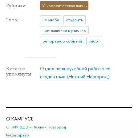
Рубрики
Университетская жизнь
Темы
не учеба
студенты
приглашение к участию
репортаж о событии
спорт
Отдел по внеучебной работе со
В статье
упомянуты
студентами (Нижний Новгород)
О КАМПУСЕ
ОБ
О НИУ ВШЭ – Нижний Новгород
Бак
Руководство
Маг