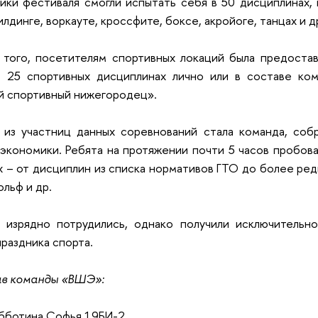
ики фестиваля смогли испытать себя в 50 дисциплинах, 
лдинге, воркауте, кроссфите, боксе, акройоге, танцах и д
 того, посетителям спортивных локаций была предоста
в 25 спортивных дисциплинах лично или в составе ком
й спортивный нижегородец».
 из участниц данных соревнований стала команда, соб
экономики. Ребята на протяжении почти 5 часов пробова
х – от дисциплин из списка нормативов ГТО до более редк
ольф и др.
а изрядно потрудились, однако получили исключительн
праздника спорта.
в команды «ВШЭ»:
бботина Софья 19БИ-2