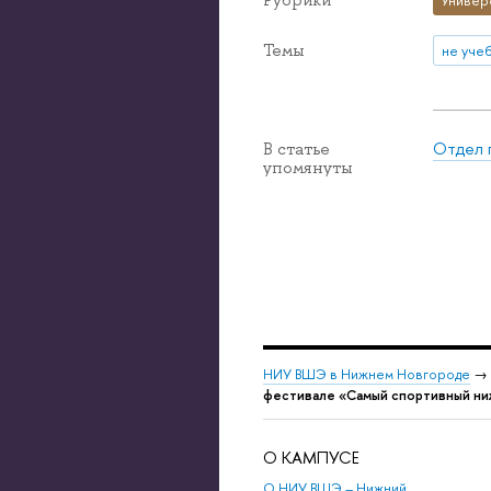
Темы
не уче
Отдел 
В статье
упомянуты
НИУ ВШЭ в Нижнем Новгороде
→
фестивале «Самый спортивный н
О КАМПУСЕ
О НИУ ВШЭ – Нижний