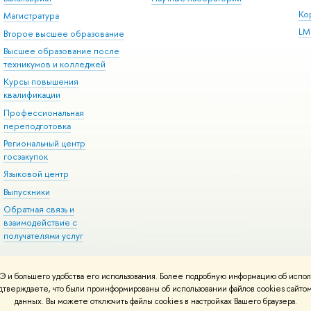
Ко
Магистратура
LM
Второе высшее образование
Высшее образование после
техникумов и колледжей
Курсы повышения
квалификации
Профессиональная
переподготовка
Региональный центр
госзакупок
Языковой центр
Выпускники
Обратная связь и
взаимодействие с
получателями услуг
 и большего удобства его использования. Более подробную информацию об испол
онтакты
Условия использования материалов
Политика конфиденциальност
подтверждаете, что были проинформированы об использовании файлов cookies сай
ботаны в
Школе дизайна НИУ ВШЭ
данных. Вы можете отключить файлы cookies в настройках Вашего браузера.