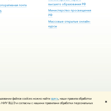
высшего образования РФ
рпоративная почта
Министерство просвещения
S
РФ
Массовые открытые онлайн-
курсы
ьзовании файлов cookies можно найти
здесь
, наши правила обработки
и
Карта сайта
Редактору
✖
том НИУ ВШЭ и согласны с нашими правилами обработки персональных