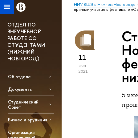
НИУ ВШЭ в Нижнем Новгороде
приняли участие в фестивале «
ОТДЕЛ ПО
Ст
ВНЕУЧЕБНОЙ
РАБОТЕ СО
Но
СТУДЕНТАМИ
(НИЖНИЙ
11
фе
НОВГОРОД)
июн
ни
2021
Об отделе
Документы
5 ию
Студенческий
прош
Совет
Бизнес и эрудиция
Организация
мероприятий