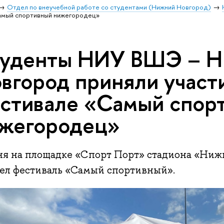
Отдел по внеучебной работе со студентами (Нижний Новгород)
Самый спортивный нижегородец»
уденты НИУ ВШЭ – 
вгород приняли участ
стивале «Самый спор
жегородец»
ня на площадке «Спорт Порт» стадиона «Ни
ел фестиваль «Самый спортивный».