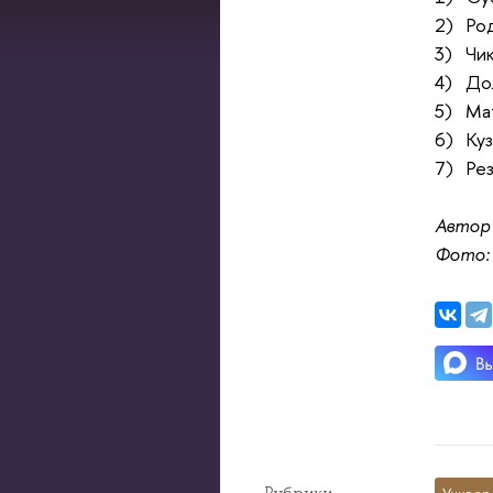
2) Ро
3) Чи
4) До
5) Ма
6) Ку
7) Рез
Автор
Фото:
Рубрики
Универ