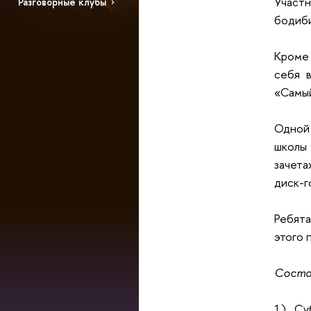
Участн
Разговорные клубы
бодиби
Кроме
себя 
«Самы
Одной
школы 
зачета
диск-г
Ребят
этого 
Соста
1) Су