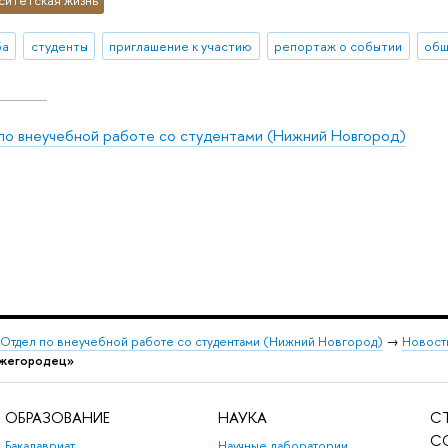
ба
студенты
приглашение к участию
репортаж о событии
по внеучебной работе со студентами (Нижний Новгород)
Отдел по внеучебной работе со студентами (Нижний Новгород)
→
Новост
ижегородец»
ОБРАЗОВАНИЕ
НАУКА
С
С
Бакалавриат
Научные лаборатории