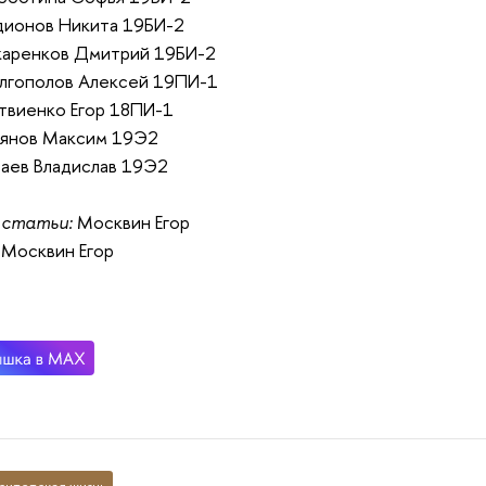
дионов Никита 19БИ-2
каренков Дмитрий 19БИ-2
лгополов Алексей 19ПИ-1
твиенко Егор 18ПИ-1
зянов Максим 19Э2
аев Владислав 19Э2
 статьи:
Москвин Егор
Москвин Егор
ситетская жизнь