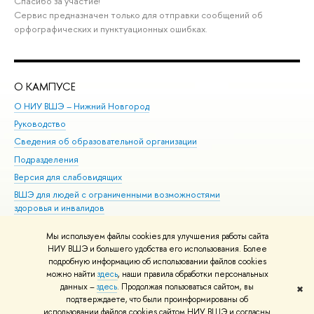
Спасибо за участие!
Сервис предназначен только для отправки сообщений об
орфографических и пунктуационных ошибках.
О КАМПУСЕ
ОБ
О НИУ ВШЭ – Нижний Новгород
Бак
Руководство
Маг
Сведения об образовательной организации
Вт
Подразделения
Вы
Версия для слабовидящих
Ку
ВШЭ для людей с ограниченными возможностями
Пр
здоровья и инвалидов
Рег
Единая платежная страница
Яз
Мы используем файлы cookies для улучшения работы сайта
Вы
НИУ ВШЭ и большего удобства его использования. Более
подробную информацию об использовании файлов cookies
Обр
можно найти
здесь
, наши правила обработки персональных
данных –
здесь
. Продолжая пользоваться сайтом, вы
✖
Редактору
подтверждаете, что были проинформированы об
© НИУ ВШЭ 1993–2026
Адреса и контакты
Условия использования
использовании файлов cookies сайтом НИУ ВШЭ и согласны