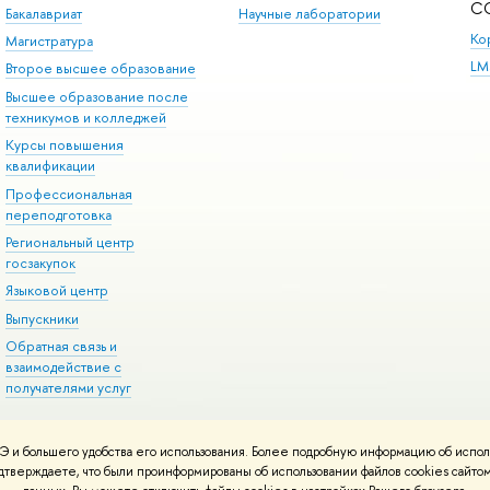
С
Бакалавриат
Научные лаборатории
Ко
Магистратура
LM
Второе высшее образование
Высшее образование после
техникумов и колледжей
Курсы повышения
квалификации
Профессиональная
переподготовка
Региональный центр
госзакупок
Языковой центр
Выпускники
Обратная связь и
взаимодействие с
получателями услуг
 и большего удобства его использования. Более подробную информацию об испол
онтакты
Условия использования материалов
Политика конфиденциальност
подтверждаете, что были проинформированы об использовании файлов cookies сай
ботаны в
Школе дизайна НИУ ВШЭ