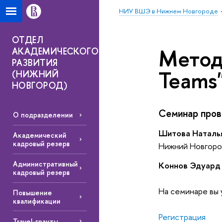
НИУ ВШЭ в Нижнем Новгороде
ОТДЕЛ
Метод
АКАДЕМИЧЕСКОГО
РАЗВИТИЯ
Teams
(НИЖНИЙ
НОВГОРОД)
Семинар пров
О подразделении
Шитова Наталь
Академический
кадровый резерв
Нижний Новгоро
Административный
Коннов Эдуард
кадровый резерв
На семинаре вы 
Повышение
квалификации
Регистрация
Travel-гранты