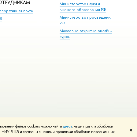
ОТРУДНИКАМ
Министерство науки и
высшего образования РФ
рпоративная почта
Министерство просвещения
S
РФ
Массовые открытые онлайн-
курсы
ьзовании файлов cookies можно найти
здесь
, наши правила обработки
и
Карта сайта
Редактору
✖
том НИУ ВШЭ и согласны с нашими правилами обработки персональных