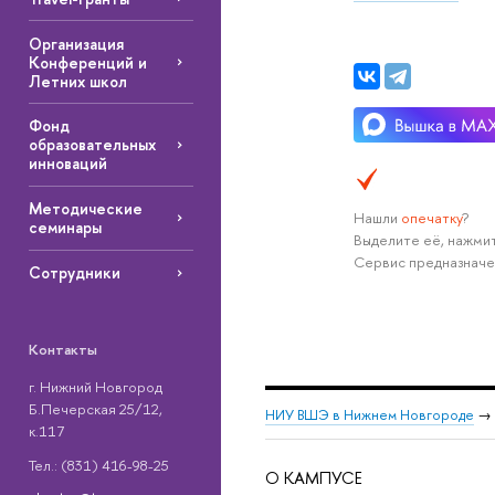
Организация
Конференций и
Летних школ
Фонд
образовательных
инноваций
Методические
Нашли
опечатку
?
семинары
Выделите её, нажмит
Сервис предназначе
Сотрудники
Контакты
г. Нижний Новгород
Б.Печерская 25/12,
НИУ ВШЭ в Нижнем Новгороде
→
к.117
Тел.: (831) 416-98-25
О КАМПУСЕ