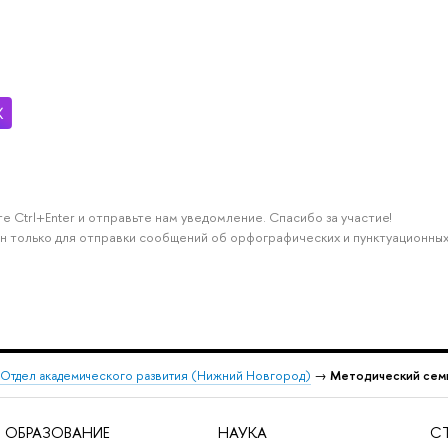
е Ctrl+Enter и отправьте нам уведомление. Спасибо за участие!
н только для отправки сообщений об орфографических и пунктуационных
Отдел академического развития (Нижний Новгород)
→
Методический семи
ОБРАЗОВАНИЕ
НАУКА
С