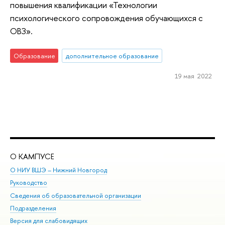
повышения квалификации «Технологии
психологического сопровождения обучающихся с
ОВЗ».
Образование
дополнительное образование
19 мая 2022
О КАМПУСЕ
ОБ
О НИУ ВШЭ – Нижний Новгород
Бак
Руководство
Маг
Сведения об образовательной организации
Вт
Подразделения
Вы
Версия для слабовидящих
Ку