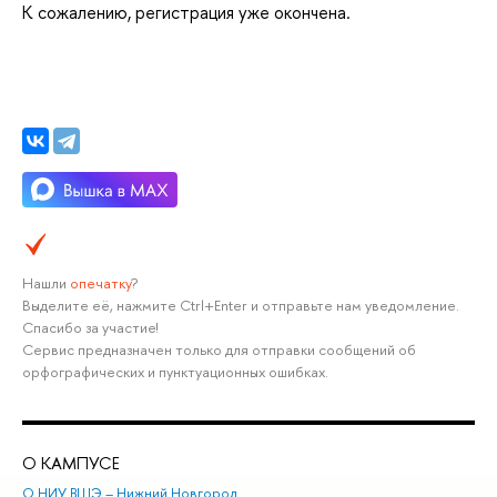
К сожалению, регистрация уже окончена.
Нашли
опечатку
?
ыделите её, нажмите Ctrl+Enter и отправьте нам уведомление.
Спасибо за участие!
Сервис предназначен только для отправки сообщений о
орфографических и пунктуационных ошибках.
О КАМПУСЕ
ОБ
О НИУ ВШЭ – Нижний Новгород
Бак