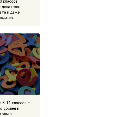
8 классов
едователя,
оэта и даже
омикса.
 8-11 классов с
о уровня в
только