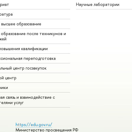
вриат
Научные лаборатории
ратура
 высшее образование
 образование после техникумов и
жей
повышения квалификации
сиональная переподготовка
альный центр госзакупок
ой центр
ники
ая связь и взаимодействие с
телями услуг
https://edu.gov.ru/
Министерство просвещения РФ