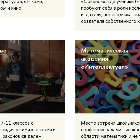
ературой, языками,
«Совенок», где ученики 6-
ом и кино
пробуют себя в роли иссл
издателя, переводчика, п
создателя собственного к
аво
Математическая
академия
«Интеллектуал»
 7-11 классов с
Место встречи школьников
ридическими квестами и
профессионалами высоког
 законов «в деле»
области математики и не 