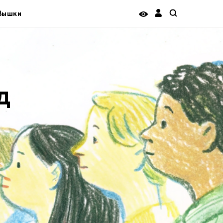
 Вышки
д