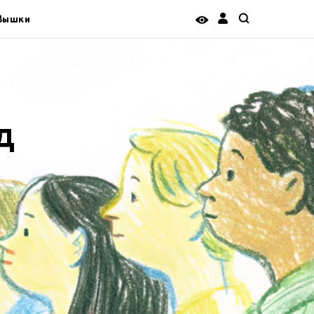
 Вышки
д