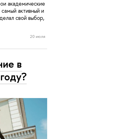
вои академические
 самый активный и
делал свой выбор,
20 июля
ние в
 году?