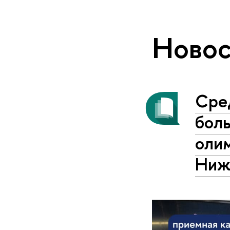
Новос
Сред
бол
оли
Ниж