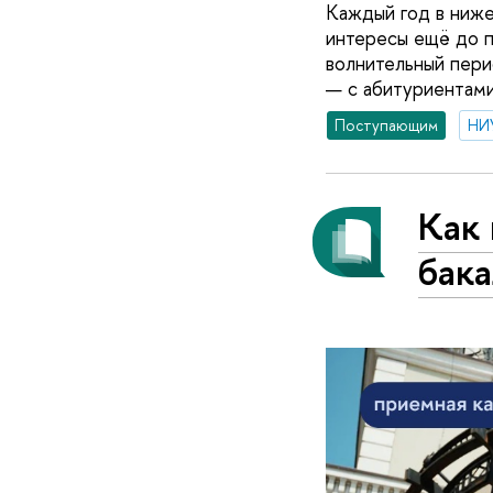
Каждый год в ниж
интересы ещё до п
волнительный пери
— с абитуриентам
Поступающим
НИ
Как 
бака