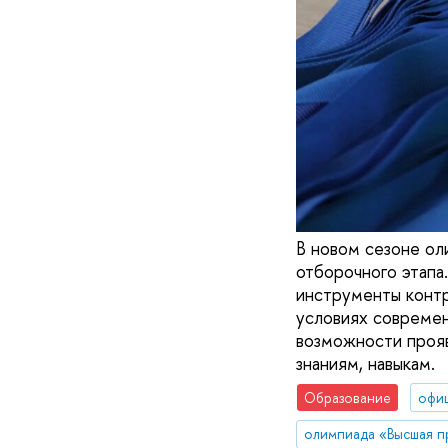
В новом сезоне о
отборочного этапа
инструменты контр
условиях современ
возможности прояв
знаниям, навыкам.
Образование
офи
олимпиада «Высшая п