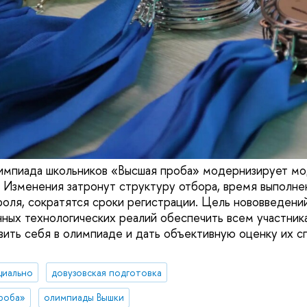
лимпиада школьников «Высшая проба» модернизирует м
. Изменения затронут структуру отбора, время выполнен
оля, сократятся сроки регистрации. Цель нововведений 
ных технологических реалий обеспечить всем участник
ить себя в олимпиаде и дать объективную оценку их с
циально
довузовская подготовка
роба»
олимпиады Вышки