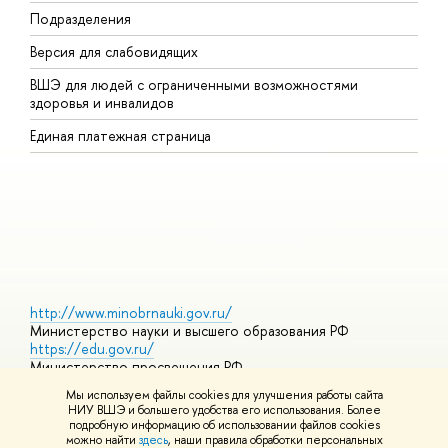
Подразделения
В
Версия для слабовидящих
К
ВШЭ для людей с ограниченными возможностями
П
здоровья и инвалидов
Р
Единая платежная страница
Я
В
О
http://www.minobrnauki.gov.ru/
Министерство науки и высшего образования РФ
https://edu.gov.ru/
Министерство просвещения РФ
https://elearning.hse.ru/mooc
Мы используем файлы cookies для улучшения работы сайта
Массовые открытые онлайн-курсы
НИУ ВШЭ и большего удобства его использования. Более
подробную информацию об использовании файлов cookies
можно найти
здесь
, наши правила обработки персональных